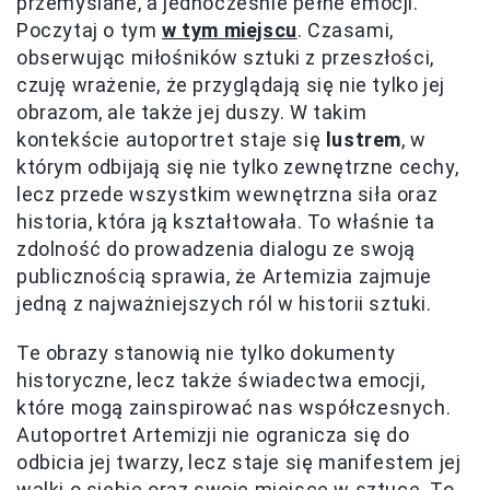
przemyślane, a jednocześnie pełne emocji.
Poczytaj o tym
w tym miejscu
. Czasami,
obserwując miłośników sztuki z przeszłości,
czuję wrażenie, że przyglądają się nie tylko jej
obrazom, ale także jej duszy. W takim
kontekście autoportret staje się
lustrem
, w
którym odbijają się nie tylko zewnętrzne cechy,
lecz przede wszystkim wewnętrzna siła oraz
historia, która ją kształtowała. To właśnie ta
zdolność do prowadzenia dialogu ze swoją
publicznością sprawia, że Artemizia zajmuje
jedną z najważniejszych ról w historii sztuki.
Te obrazy stanowią nie tylko dokumenty
historyczne, lecz także świadectwa emocji,
które mogą zainspirować nas współczesnych.
Autoportret Artemizji nie ogranicza się do
odbicia jej twarzy, lecz staje się manifestem jej
walki o siebie oraz swoje miejsce w sztuce. To