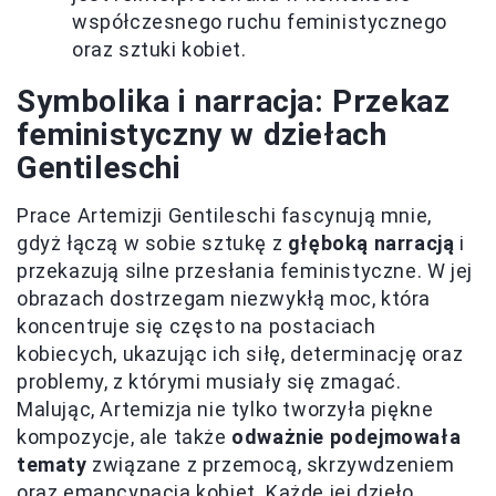
współczesnego ruchu feministycznego
oraz sztuki kobiet.
Symbolika i narracja: Przekaz
feministyczny w dziełach
Gentileschi
Prace Artemizji Gentileschi fascynują mnie,
gdyż łączą w sobie sztukę z
głęboką narracją
i
przekazują silne przesłania feministyczne. W jej
obrazach dostrzegam niezwykłą moc, która
koncentruje się często na postaciach
kobiecych, ukazując ich siłę, determinację oraz
problemy, z którymi musiały się zmagać.
Malując, Artemizja nie tylko tworzyła piękne
kompozycje, ale także
odważnie podejmowała
tematy
związane z przemocą, skrzywdzeniem
oraz emancypacją kobiet. Każde jej dzieło