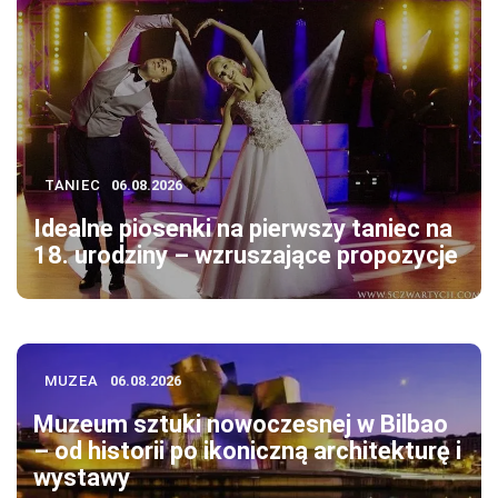
TANIEC
06.08.2026
Idealne piosenki na pierwszy taniec na
18. urodziny – wzruszające propozycje
MUZEA
06.08.2026
Muzeum sztuki nowoczesnej w Bilbao
– od historii po ikoniczną architekturę i
wystawy