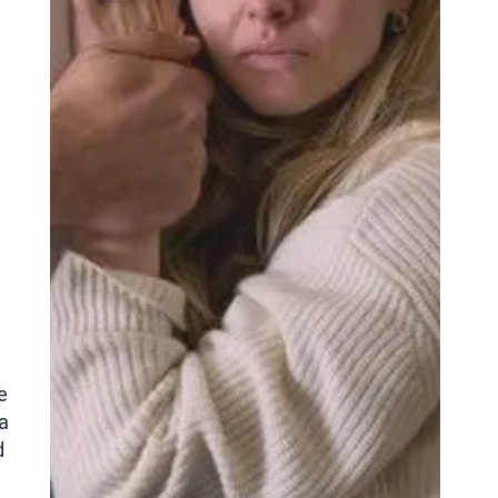
e
a
d