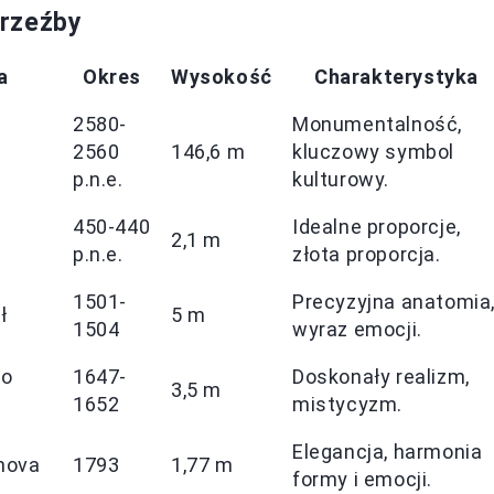
 rzeźby
a
Okres
Wysokość
Charakterystyka
2580-
Monumentalność,
2560
146,6 m
kluczowy symbol
p.n.e.
kulturowy.
450-440
Idealne proporcje,
2,1 m
p.n.e.
złota proporcja.
1501-
Precyzyjna anatomia
ł
5 m
1504
wyraz emocji.
zo
1647-
Doskonały realizm,
3,5 m
1652
mistycyzm.
Elegancja, harmonia
nova
1793
1,77 m
formy i emocji.