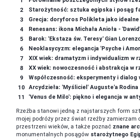
Starożytność: sztuka egipska i posąg 
Grecja: doryforos Polikleta jako idealne
Renesans: ikona Michała Anioła - 'Dawid
Barok: 'Ekstaza św. Teresy' Gian Lorenz
Neoklasycyzm: elegancja 'Psyche i Amor
XIX wiek: dramatyzm i indywidualizm w 
XX wiek: nowoczesność i abstrakcja w r
Współczesność: eksperymenty i dialog 
Arcydzieła: 'Myśliciel' Auguste'a Rodina
'Venus de Milo': piękno i elegancja w an
Rzeźba stanowi jedną z najstarszych form sztu
mojej podróży przez świat rzeźby zamierzam o
przestrzeni wieków, a także poznać
znane arc
monumentalnych posągów
starożytnego Egi