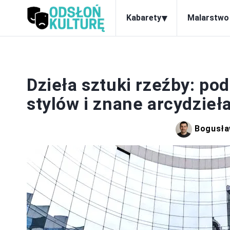
▾
Kabarety
Malarstwo
Dzieła sztuki rzeźby: po
stylów i znane arcydzieł
Bogusła