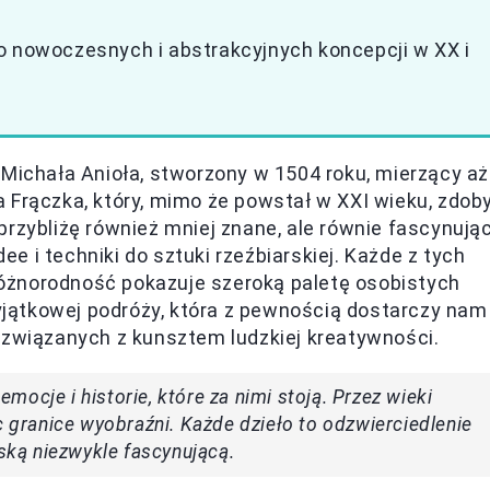
o nowoczesnych i abstrakcyjnych koncepcji w XX i
 Michała Anioła, stworzony w 1504 roku, mierzący aż
 Frączka, który, mimo że powstał w XXI wieku, zdoby
przybliżę również mniej znane, ale równie fascynują
dee i techniki do sztuki rzeźbiarskiej. Każde z tych
 różnorodność pokazuje szeroką paletę osobistych
jątkowej podróży, która z pewnością dostarczy nam
 związanych z kunsztem ludzkiej kreatywności.
 emocje i historie, które za nimi stoją. Przez wieki
c granice wyobraźni. Każde dzieło to odzwierciedlenie
rską niezwykle fascynującą.