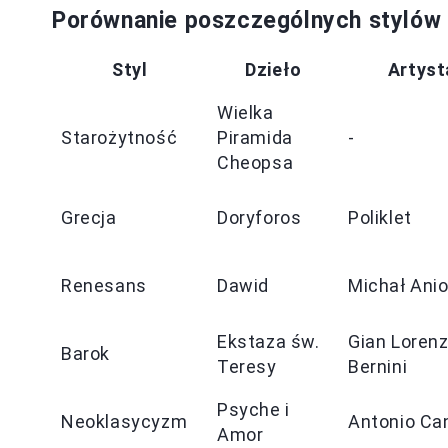
Porównanie poszczególnych stylów
Styl
Dzieło
Artyst
Wielka
Starożytność
Piramida
-
Cheopsa
Grecja
Doryforos
Poliklet
Renesans
Dawid
Michał Anio
Ekstaza św.
Gian Loren
Barok
Teresy
Bernini
Psyche i
Neoklasycyzm
Antonio Ca
Amor