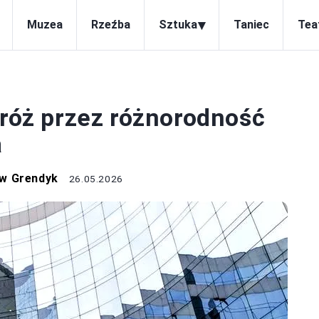
▾
Muzea
Rzeźba
Sztuka
Taniec
Tea
RZEŹBA
dróż przez różnorodność
a
w Grendyk
26.05.2026