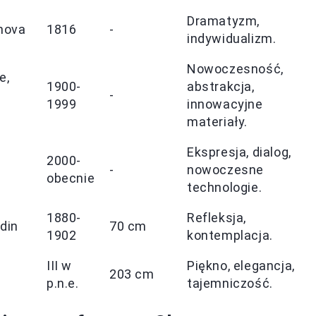
Dramatyzm,
nova
1816
-
indywidualizm.
Nowoczesność,
e,
1900-
abstrakcja,
-
1999
innowacyjne
materiały.
Ekspresja, dialog,
2000-
-
nowoczesne
obecnie
technologie.
1880-
Refleksja,
din
70 cm
1902
kontemplacja.
III w
Piękno, elegancja,
203 cm
p.n.e.
tajemniczość.