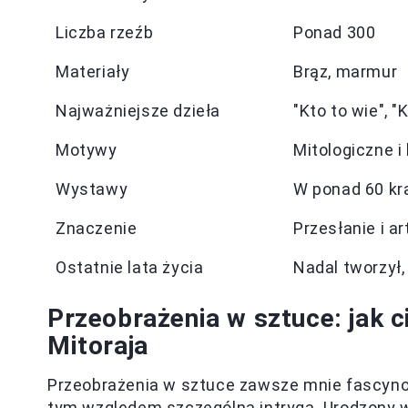
Liczba rzeźb
Ponad 300
Materiały
Brąz, marmur
Najważniejsze dzieła
"Kto to wie", "
Motywy
Mitologiczne i
Wystawy
W ponad 60 kr
Znaczenie
Przesłanie i a
Ostatnie lata życia
Nadal tworzył,
Przeobrażenia w sztuce: jak c
Mitoraja
Przeobrażenia w sztuce zawsze mnie fascynow
tym względem szczególną intrygą. Urodzony