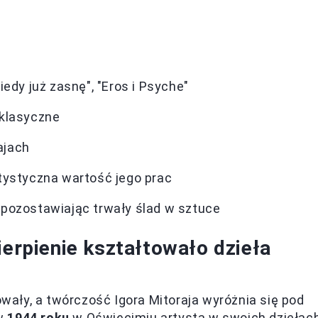
Kiedy już zasnę", "Eros i Psyche"
 klasyczne
ajach
rtystyczna wartość jego prac
 pozostawiając trwały ślad w sztuce
ierpienie kształtowało dzieła
ały, a twórczość Igora Mitoraja wyróżnia się pod
 w
1944 roku
w Oświęcimiu artysta w swoich dziełac