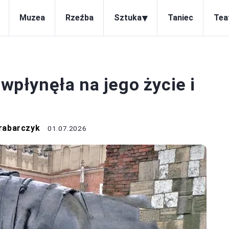
▾
Muzea
Rzeźba
Sztuka
Taniec
Tea
RZEŹBA
 wpłynęła na jego życie i
rabarczyk
01.07.2026