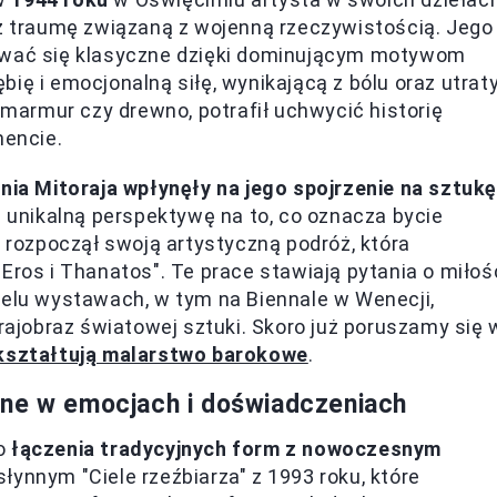
az traumę związaną z wojenną rzeczywistością. Jego
dawać się klasyczne dzięki dominującym motywom
łębię i emocjonalną siłę, wynikającą z bólu oraz utraty
, marmur czy drewno, potrafił uchwycić historię
mencie.
ia Mitoraja wpłynęły na jego spojrzenie na sztuk
u unikalną perspektywę na to, co oznacza bycie
. rozpoczął swoją artystyczną podróż, która
s i Thanatos". Te prace stawiają pytania o miłoś
ielu wystawach, w tym na Biennale w Wenecji,
krajobraz światowej sztuki. Skoro już poruszamy się 
 kształtują malarstwo barokowe
.
one w emocjach i doświadczeniach
do
łączenia tradycyjnych form z nowoczesnym
 słynnym "Ciele rzeźbiarza" z 1993 roku, które