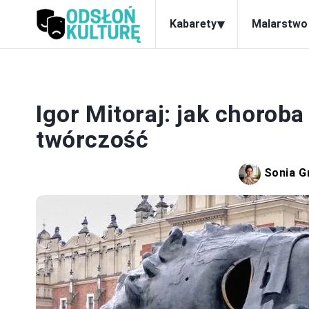
▾
Kabarety
Malarstwo
Igor Mitoraj: jak choroba
twórczość
Sonia G