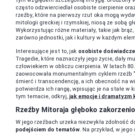
często odzwierciedlał osobiste cierpienie or
rzeźby, które na pierwszy rzut oka mogą wy
mitologii greckiej i rzymskiej, niosą ze sobą g
Wykorzystując różne materiały, takie jak brąz
zarówno jednostki, jak i kultury w każdym ele
Interesujące jest to, jak
osobiste doświadczen
Tragedie, które naznaczyły jego życie, dały m
człowiekiem w obliczu cierpienia. W latach 80
zaowocowała monumentalnym cyklem rzeźb "Ero
śmierć i transcendencję, a ich obecność na w
potwierdza ich rangę, wpisując je na stałe w 
tym temacie, odkryj,
jak emocje i dramatyzm
Rzeźby Mitoraja głęboko zakorzeni
W jego rzeźbach urzeka niezwykła zdolność 
podejściem do tematów
. Na przykład, w jego