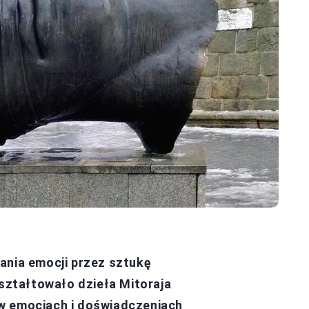
ania emocji przez sztukę
kształtowało dzieła Mitoraja
w emocjach i doświadczeniach