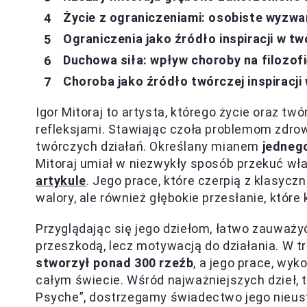
Życie z ograniczeniami: osobiste wyzwan
Ograniczenia jako źródło inspiracji w t
Duchowa siła: wpływ choroby na filozof
Choroba jako źródło twórczej inspiracji
Igor Mitoraj to artysta, którego życie oraz t
refleksjami. Stawiając czoła problemom zdrowo
twórczych działań. Określany mianem
jedneg
Mitoraj umiał w niezwykły sposób przekuć wł
artykule
. Jego prace, które czerpią z klasycz
walory, ale również głębokie przesłanie, któr
Przyglądając się jego dziełom, łatwo zauważyć,
przeszkodą, lecz motywacją do działania. W t
stworzył ponad 300 rzeźb
, a jego prace, wy
całym świecie. Wśród najważniejszych dzieł, tak
Psyche”, dostrzegamy świadectwo jego nieusta