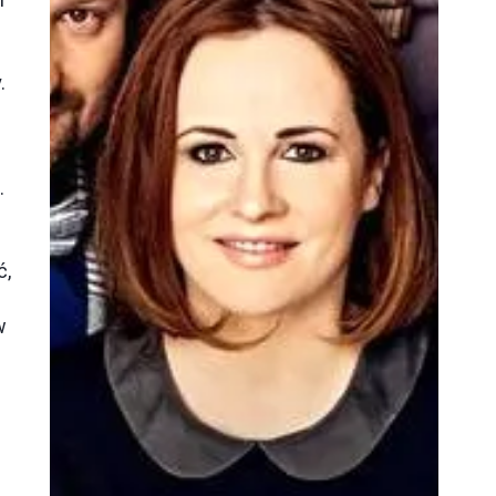
.
ę
.
ć,
w