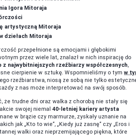
ia Igora Mitoraja
wórczości
ię artystyczną Mitoraja
 w dziełach Mitoraja
wórczość przepełnione są emocjami i głębokimi
tnym przez wiele lat, znalazł w nich inspirację do
o z najwybitniejszych rzeźbiarzy współczesnych
,
asne cierpienie w sztukę. Wspomnieliśmy o tym
w t
nego rzeźbiarstwa, niosą ze sobą nie tylko estetyczn
e każdy z nas może interpretować na swój sposób.
 że trudne dni oraz walka z chorobą nie stały się
rakcie swojej niemal
40-letniej kariery artysta
konane w brązie czy marmurze, zyskały uznanie na
ich jak „Kto to wie”, „Kiedy już zasnę” czy „Eros i
nnej walki oraz nieprzemijającego piękna, które