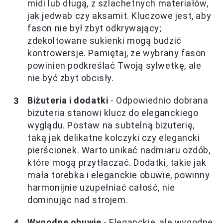
midi lub długą, z szlachetnych materiałów,
jak jedwab czy aksamit. Kluczowe jest, aby
fason nie był zbyt odkrywający;
zdekoltowane sukienki mogą budzić
kontrowersje. Pamiętaj, że wybrany fason
powinien podkreślać Twoją sylwetkę, ale
nie być zbyt obcisły.
Biżuteria i dodatki
- Odpowiednio dobrana
biżuteria stanowi klucz do eleganckiego
wyglądu. Postaw na subtelną biżuterię,
taką jak delikatne kolczyki czy elegancki
pierścionek. Warto unikać nadmiaru ozdób,
które mogą przytłaczać. Dodatki, takie jak
mała torebka i eleganckie obuwie, powinny
harmonijnie uzupełniać całość, nie
dominując nad strojem.
Wygodne obuwie
- Eleganckie, ale wygodne