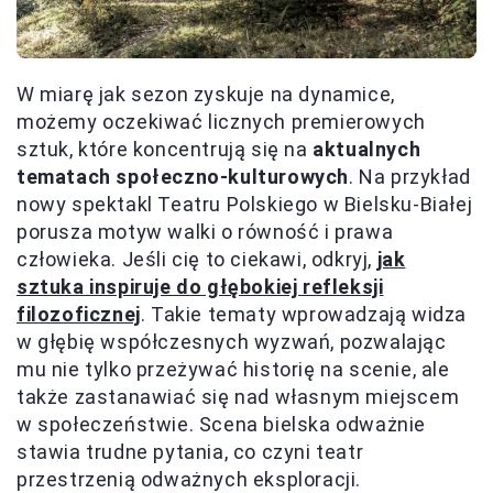
W miarę jak sezon zyskuje na dynamice,
możemy oczekiwać licznych premierowych
sztuk, które koncentrują się na
aktualnych
tematach społeczno-kulturowych
. Na przykład
nowy spektakl Teatru Polskiego w Bielsku-Białej
porusza motyw walki o równość i prawa
człowieka. Jeśli cię to ciekawi, odkryj,
jak
sztuka inspiruje do głębokiej refleksji
filozoficznej
. Takie tematy wprowadzają widza
w głębię współczesnych wyzwań, pozwalając
mu nie tylko przeżywać historię na scenie, ale
także zastanawiać się nad własnym miejscem
w społeczeństwie. Scena bielska odważnie
stawia trudne pytania, co czyni teatr
przestrzenią odważnych eksploracji.