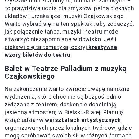
słyszałem od znajomych, ten balet zachwyca –
to prawdziwa uczta dla zmysłów, pełna pięknych
układów i urzekającej muzyki Czajkowskiego.
Warto wybrać się na ten spektakl, aby zobaczyć,
jak połączenie tańca, muzyki i teatru może
stworzyć niezapomniane widowisko. Jeśli
ciekawi cię ta tematyka, odkryj
kreatywne
wzory biletów do teatru
.
Balet w Teatrze Palladium z muzyką
Czajkowskiego
Na zakończenie warto zwrócić uwagę na różne
wydarzenia, które choć nie są bezpośrednio
związane z teatrem, doskonale dopełniają
jesienną atmosferę w Bielsku-Białej. Planuję
wziąć udział w
warsztatach artystycznych
organizowanych przez lokalnych twórców, gdzie
mogę spróbować swoich sił w różnych formach