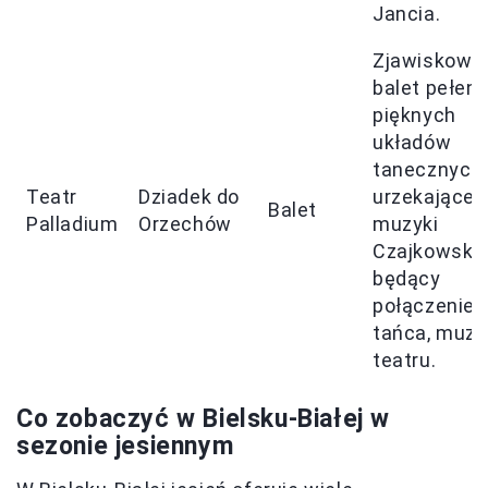
Jancia.
Zjawiskowy
balet pełen
pięknych
układów
tanecznych 
Teatr
Dziadek do
urzekającej
Balet
Palladium
Orzechów
muzyki
Czajkowskie
będący
połączenie
tańca, muzyk
teatru.
Co zobaczyć w Bielsku-Białej w
sezonie jesiennym