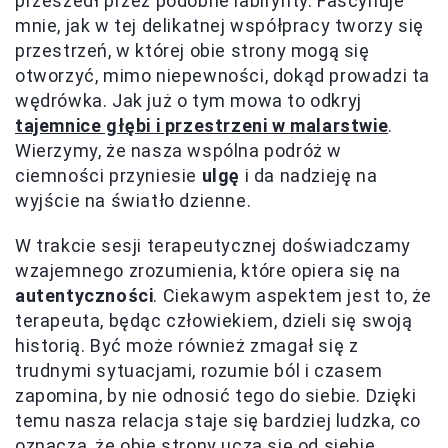
przeszedł przez podobne labirynty. Fascynuje
mnie, jak w tej delikatnej współpracy tworzy się
przestrzeń, w której obie strony mogą się
otworzyć, mimo niepewności, dokąd prowadzi ta
wędrówka. Jak już o tym mowa to odkryj
tajemnice głębi i przestrzeni w malarstwie
.
Wierzymy, że nasza wspólna podróż w
ciemności przyniesie
ulgę
i da nadzieję na
wyjście na światło dzienne.
W trakcie sesji terapeutycznej doświadczamy
wzajemnego zrozumienia, które opiera się na
autentyczności
. Ciekawym aspektem jest to, że
terapeuta, będąc człowiekiem, dzieli się swoją
historią. Być może również zmagał się z
trudnymi sytuacjami, rozumie ból i czasem
zapomina, by nie odnosić tego do siebie. Dzięki
temu nasza relacja staje się bardziej ludzka, co
oznacza, że obie strony uczą się od siebie