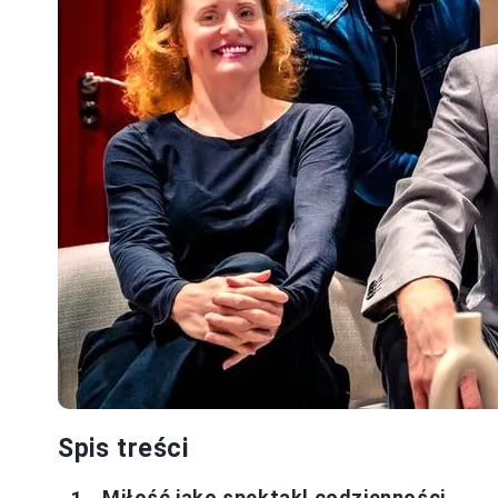
Spis treści
Miłość jako spektakl codzienności