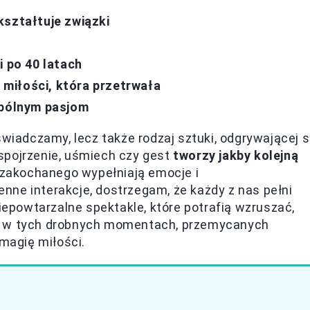
kształtuje związki
i po 40 latach
a miłości, która przetrwała
spólnym pasjom
świadczamy, lecz także rodzaj sztuki, odgrywającej s
spojrzenie, uśmiech czy gest
tworzy jakby kolejną
i zakochanego wypełniają emocje i
ne interakcje, dostrzegam, że każdy z nas pełni
niepowtarzalne spektakle, które potrafią wzruszać,
ie w tych drobnych momentach, przemycanych
magię miłości.