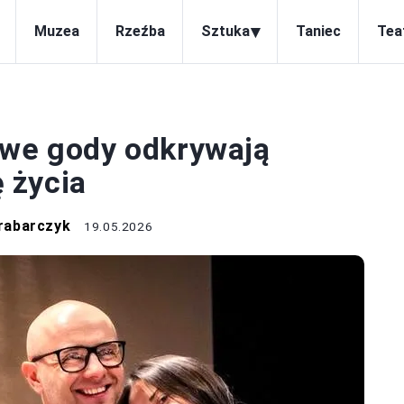
▾
Muzea
Rzeźba
Sztuka
Taniec
Tea
TEATR
owe gody odkrywają
 życia
rabarczyk
19.05.2026