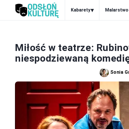
▾
Kabarety
Malarstwo
Miłość w teatrze: Rubin
niespodziewaną komedię
Sonia G