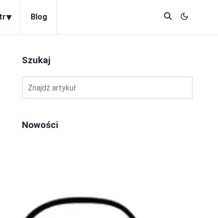
▾
tr
Blog
Szukaj
Nowości