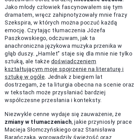
Jako młody człowiek fascynowałem się tym
dramatem, wręcz zahipnotyzowały mnie frazy
Szekspira, w których można poczuć każdą
emocję. Czytając tłumaczenia Józefa
Paszkowskiego, odczuwam, jak ta
anachroniczna językowa muzyka przenika w
głąb duszy. „Hamlet” staje się dla mnie nie tylko
sztuką, ale także
doświadczeniem
kształtującym moje spojrzenie na literaturę i
sztukę w ogóle
. Jednak z biegiem lat
dostrzegam, że ta liturgia obecna na scenie oraz
w tekstach może przysłaniać bardziej
współczesne przesłania i konteksty.
Niezwykle cenne wydaje się zauważenie, że
zmiany w tłumaczeniach
, jakie przyniosły prace
Macieja Słomczyńskiego oraz Stanisława
Barańczaka, wprowadziły świeżość oraz