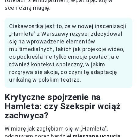
fotelach z entuzjazmem, wpatrując się w
sceniczną magię.
Ciekawostką jest to, że w nowej inscenizacji
„Hamleta” z Warszawy reżyser zdecydował
się na wprowadzenie elementów
multimedialnych, takich jak projekcje wideo,
co podkreśla nie tylko emocje postaci, ale
również kontekst społeczny, w jakim
rozgrywa się akcja, co czyni tę adaptację
unikalną w polskim teatrze.
Krytyczne spojrzenie na
Hamleta: czy Szekspir wciąż
zachwyca?
W miarę jak zagłębiam się w „Hamleta”,
odczuwam coraz bardziej
mieszane uczucia
.