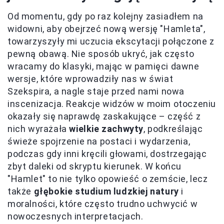
Od momentu, gdy po raz kolejny zasiadłem na
widowni, aby obejrzeć nową wersję "Hamleta",
towarzyszyły mi uczucia ekscytacji połączone z
pewną obawą. Nie sposób ukryć, jak często
wracamy do klasyki, mając w pamięci dawne
wersje, które wprowadziły nas w świat
Szekspira, a nagle staje przed nami nowa
inscenizacja. Reakcje widzów w moim otoczeniu
okazały się naprawdę zaskakujące – część z
nich wyrażała
wielkie zachwyty
, podkreślając
świeże spojrzenie na postaci i wydarzenia,
podczas gdy inni kręcili głowami, dostrzegając
zbyt daleki od skryptu kierunek. W końcu
"Hamlet" to nie tylko opowieść o zemście, lecz
także
głębokie studium ludzkiej natury
i
moralności, które często trudno uchwycić w
nowoczesnych interpretacjach.