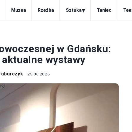
▾
Muzea
Rzeźba
Sztuka
Taniec
Tea
MUZEA
owoczesnej w Gdańsku:
 i aktualne wystawy
rabarczyk
25.06.2026