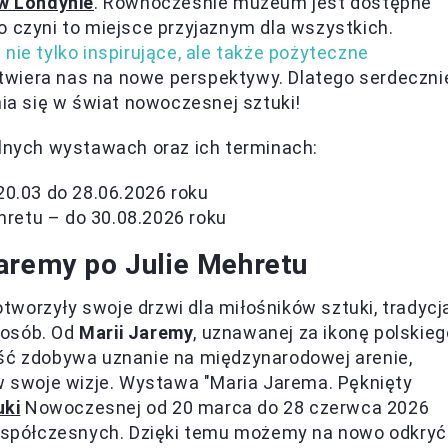
 w Londynie
. Równocześnie muzeum jest dostępne
o czyni to miejsce przyjaznym dla wszystkich.
nie tylko inspirujące, ale także pożyteczne
twiera nas na nowe perspektywy. Dlatego serdeczni
a się w świat nowoczesnej sztuki!
alnych wystawach oraz ich terminach:
20.03 do 28.06.2026 roku
hretu – do 30.08.2026 roku
aremy po Julie Mehretu
worzyły swoje drzwi dla miłośników sztuki, tradycj
posób. Od
Marii Jaremy
, uznawanej za ikonę polskieg
ość zdobywa uznanie na międzynarodowej arenie,
 w swoje wizje. Wystawa "Maria Jarema. Pęknięty
ki
Nowoczesnej od 20 marca do 28 czerwca 2026
j współczesnych. Dzięki temu możemy na nowo odkryć