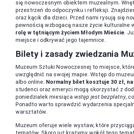
się nowoczesnym obiektem muzealnym. Wnętrza
przestrzeń do odpoczynku i refleksji. Znajdzi
oraz kącik dla dzieci. Przed nami rysują się 
pewnością wzbogacą nasze życie kulturalne 
rolę w tętniącym życiem Młodym Mieście
. J
miejsce i odkrywać jego tajemnice.
Bilety i zasady zwiedzania 
Muzeum Sztuki Nowoczesnej to miejsce, które
uwzględnić na swojej mapie. Wstęp do muzeum
albo online.
Normalny bilet kosztuje 30 zł, n
studenci oraz emeryci mogą skorzystać z dod
poniedziałek miesiąca
wstęp jest bezpłatny
, c
Ponadto warto sprawdzić wydarzenia specjaln
warsztatów.
Muzeum oferuje wiele wystaw, które przyciąg
tematów. Skoro już krążymy wokół tego tema