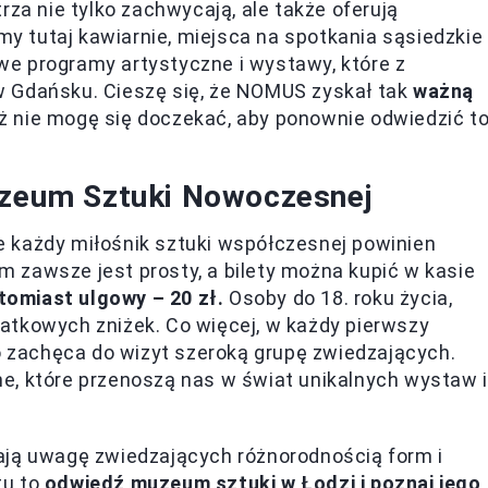
 nie tylko zachwycają, ale także oferują
emy tutaj kawiarnie, miejsca na spotkania sąsiedzkie
nowe programy artystyczne i wystawy, które z
w Gdańsku. Cieszę się, że NOMUS zyskał tak
ważną
uż nie mogę się doczekać, aby ponownie odwiedzić t
Muzeum Sztuki Nowoczesnej
 każdy miłośnik sztuki współczesnej powinien
 zawsze jest prosty, a bilety można kupić w kasie
atomiast ulgowy – 20 zł.
Osoby do 18. roku życia,
atkowych zniżek. Co więcej, w każdy pierwszy
o zachęca do wizyt szeroką grupę zwiedzających.
e, które przenoszą nas w świat unikalnych wystaw i
ają uwagę zwiedzających różnorodnością form i
tu to
odwiedź muzeum sztuki w Łodzi i poznaj jego