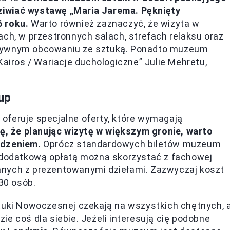
iwiać wystawę „Maria Jarema. Pęknięty
6 roku.
Warto również zaznaczyć, że wizyta w
, w przestronnych salach, strefach relaksu oraz
nsywnym obcowaniu ze sztuką. Ponadto muzeum
Kairos / Wariacje duchologiczne” Julie Mehretu,
up
oferuje specjalne oferty, które wymagają
ę, że planując wizytę w większym gronie, warto
edzeniem.
Oprócz standardowych biletów muzeum
a dodatkową opłatą można skorzystać z fachowej
anych z prezentowanymi dziełami. Zazwyczaj koszt
 30 osób.
ki Nowoczesnej czekają na wszystkich chętnych, 
e coś dla siebie. Jeżeli interesują cię podobne