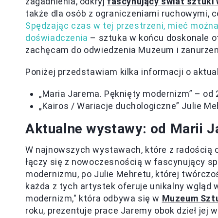
zagadnienia, odkryj
fascynujący świat sztuki
także dla osób z ograniczeniami ruchowymi, c
Spędzając czas w tej przestrzeni, mieć można 
doświadczenia
– sztuka w końcu doskonale o
zachęcam do odwiedzenia Muzeum i zanurzeni
Poniżej przedstawiam kilka informacji o aktu
„Maria Jarema. Pęknięty modernizm” – od 
„Kairos / Wariacje duchologiczne” Julie Me
Aktualne wystawy: od Marii J
W najnowszych wystawach, które z radością ot
łączy się z nowoczesnością w fascynujący s
modernizmu, po Julie Mehretu, której twórcz
każda z tych artystek oferuje unikalny wgląd
modernizm," która odbywa się w
Muzeum Sztu
roku, prezentuje prace Jaremy obok dzieł je