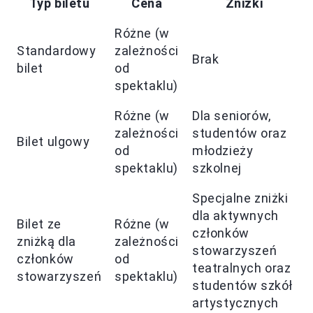
Typ biletu
Cena
Zniżki
Różne (w
Standardowy
zależności
Brak
bilet
od
spektaklu)
Różne (w
Dla seniorów,
zależności
studentów oraz
Bilet ulgowy
od
młodzieży
spektaklu)
szkolnej
Specjalne zniżki
dla aktywnych
Bilet ze
Różne (w
członków
zniżką dla
zależności
stowarzyszeń
członków
od
teatralnych oraz
stowarzyszeń
spektaklu)
studentów szkół
artystycznych