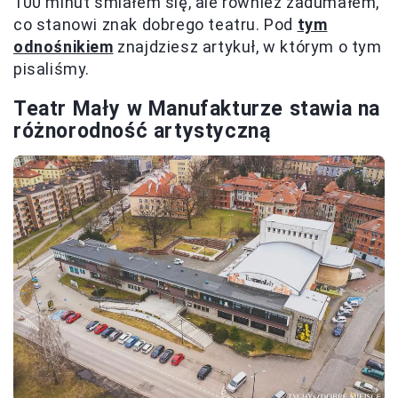
100 minut śmiałem się, ale również zadumałem,
co stanowi znak dobrego teatru. Pod
tym
odnośnikiem
znajdziesz artykuł, w którym o tym
pisaliśmy.
Teatr Mały w Manufakturze stawia na
różnorodność artystyczną