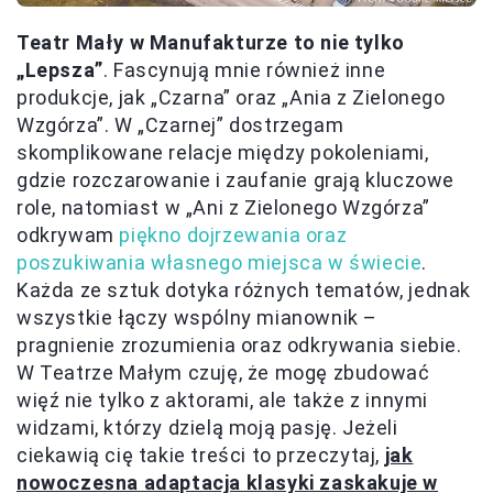
Teatr Mały w Manufakturze to nie tylko
„Lepsza”
. Fascynują mnie również inne
produkcje, jak „Czarna” oraz „Ania z Zielonego
Wzgórza”. W „Czarnej” dostrzegam
skomplikowane relacje między pokoleniami,
gdzie rozczarowanie i zaufanie grają kluczowe
role, natomiast w „Ani z Zielonego Wzgórza”
odkrywam
piękno dojrzewania oraz
poszukiwania własnego miejsca w świecie
.
Każda ze sztuk dotyka różnych tematów, jednak
wszystkie łączy wspólny mianownik –
pragnienie zrozumienia oraz odkrywania siebie.
W Teatrze Małym czuję, że mogę zbudować
więź nie tylko z aktorami, ale także z innymi
widzami, którzy dzielą moją pasję. Jeżeli
ciekawią cię takie treści to przeczytaj,
jak
nowoczesna adaptacja klasyki zaskakuje w