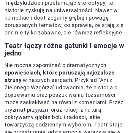
międzyludzkie i przełamując stereotypy, te
historie zyskują na uniwersalności. Nawet w
komediach dostrzegamy głębię i powagę
poruszanych tematów, co sprawia, że stają się
one nie tylko zabawne, ale również refleksyjne.
Teatr łączy różne gatunki i emocje w
jedno
Nie można zapominać o dramatycznych
opowieściach, które poruszają najczulsze
struny
w naszych sercach. Przykład "Ani z
Zielonego Wzgórza" udowadnia, że historia o
dojrzewaniu oraz poszukiwaniu tożsamości
może zaskakiwać na równi z komediami. Przez
pryzmat przyjaźni oraz relacji z naturą
odkrywamy głębię bólu i radości, jakie
towarzyszą codziennym wyborom. Teatr staje
się przestrzenią, gdzie emocje wyrażają się w