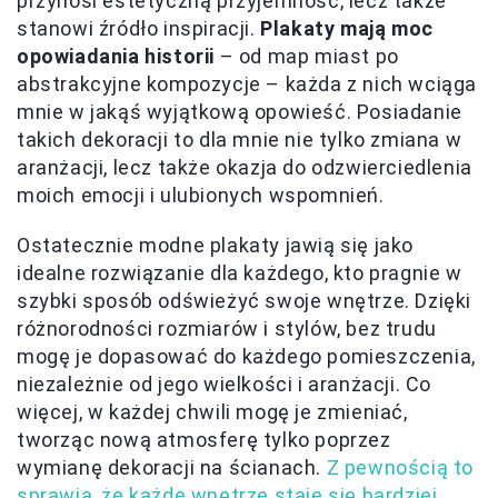
przynosi estetyczną przyjemność, lecz także
stanowi źródło inspiracji.
Plakaty mają moc
opowiadania historii
– od map miast po
abstrakcyjne kompozycje – każda z nich wciąga
mnie w jakąś wyjątkową opowieść. Posiadanie
takich dekoracji to dla mnie nie tylko zmiana w
aranżacji, lecz także okazja do odzwierciedlenia
moich emocji i ulubionych wspomnień.
Ostatecznie modne plakaty jawią się jako
idealne rozwiązanie dla każdego, kto pragnie w
szybki sposób odświeżyć swoje wnętrze. Dzięki
różnorodności rozmiarów i stylów, bez trudu
mogę je dopasować do każdego pomieszczenia,
niezależnie od jego wielkości i aranżacji. Co
więcej, w każdej chwili mogę je zmieniać,
tworząc nową atmosferę tylko poprzez
wymianę dekoracji na ścianach.
Z pewnością to
sprawia, że każde wnętrze staje się bardziej