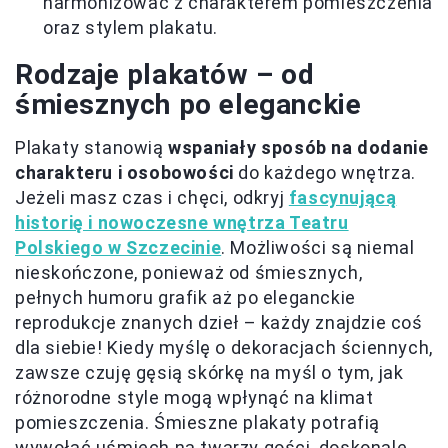
harmonizować z charakterem pomieszczenia
oraz stylem plakatu.
Rodzaje plakatów – od
śmiesznych po eleganckie
Plakaty stanowią
wspaniały sposób na dodanie
charakteru i osobowości
do każdego wnętrza.
Jeżeli masz czas i chęci, odkryj
fascynującą
historię i nowoczesne wnętrza Teatru
Polskiego w Szczecinie
. Możliwości są niemal
nieskończone, ponieważ od śmiesznych,
pełnych humoru grafik aż po eleganckie
reprodukcje znanych dzieł – każdy znajdzie coś
dla siebie! Kiedy myślę o dekoracjach ściennych,
zawsze czuję gęsią skórkę na myśl o tym, jak
różnorodne style mogą wpłynąć na klimat
pomieszczenia. Śmieszne plakaty potrafią
wywołać uśmiech na twarzy gości, doskonale