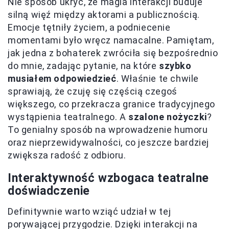
Nie sposób ukryć, że magia interakcji buduje
silną więź między aktorami a publicznością.
Emocje tętniły życiem, a podniecenie
momentami było wręcz namacalne. Pamiętam,
jak jedna z bohaterek zwróciła się bezpośrednio
do mnie, zadając pytanie, na które
szybko
musiałem odpowiedzieć
. Właśnie te chwile
sprawiają, że czuję się częścią czegoś
większego, co przekracza granice tradycyjnego
wystąpienia teatralnego. A
szalone nożyczki
?
To genialny sposób na wprowadzenie humoru
oraz nieprzewidywalności, co jeszcze bardziej
zwiększa radość z odbioru.
Interaktywność wzbogaca teatralne
doświadczenie
Definitywnie warto wziąć udział w tej
porywającej przygodzie. Dzięki interakcji na