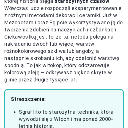
której historia sięga
starożytnych czasów
.
Wówczas ludzie rozpoczęli eksperymentowanie
z różnymi metodami dekoracji ceramiki. Już w
Mezopotamii oraz Egipcie wykorzystywano ją do
tworzenia zdobień na naczyniach i dzbankach.
Ciekawostką jest to, że ta metoda polega na
nakładaniu dwóch lub więcej warstw
różnokolorowego szkliwa lub angoby, a
następnie skrobaniu ich, aby odsłonić warstwę
spodnią. To jak witokop, który odczarowuje
kolorową aleję – odkrywasz piękno skryte w
glinie przez długie tysiące lat.
Streszczenie:
Sgraffito to starożytna technika, która
wywodzi się z Włoch i ma ponad 2000-
letnią historię.