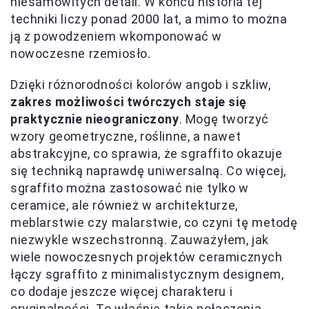
niesamowitych detali. W końcu historia tej
techniki liczy ponad 2000 lat, a mimo to można
ją z powodzeniem wkomponować w
nowoczesne rzemiosło.
Dzięki różnorodności kolorów angob i szkliw,
zakres możliwości twórczych staje się
praktycznie nieograniczony
. Mogę tworzyć
wzory geometryczne, roślinne, a nawet
abstrakcyjne, co sprawia, że sgraffito okazuje
się techniką naprawdę uniwersalną. Co więcej,
sgraffito można zastosować nie tylko w
ceramice, ale również w architekturze,
meblarstwie czy malarstwie, co czyni tę metodę
niezwykle wszechstronną. Zauważyłem, jak
wiele nowoczesnych projektów ceramicznych
łączy sgraffito z minimalistycznym designem,
co dodaje jeszcze więcej charakteru i
oryginalności. To właśnie takie połączenia