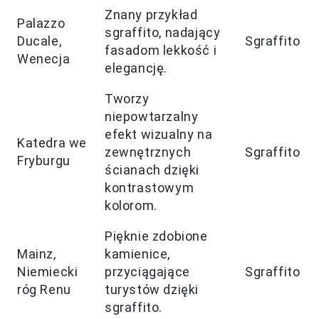
Znany przykład
Palazzo
sgraffito, nadający
Ducale,
Sgraffito
fasadom lekkość i
Wenecja
elegancję.
Tworzy
niepowtarzalny
efekt wizualny na
Katedra we
zewnętrznych
Sgraffito
Fryburgu
ścianach dzięki
kontrastowym
kolorom.
Pięknie zdobione
Mainz,
kamienice,
Niemiecki
przyciągające
Sgraffito
róg Renu
turystów dzięki
sgraffito.