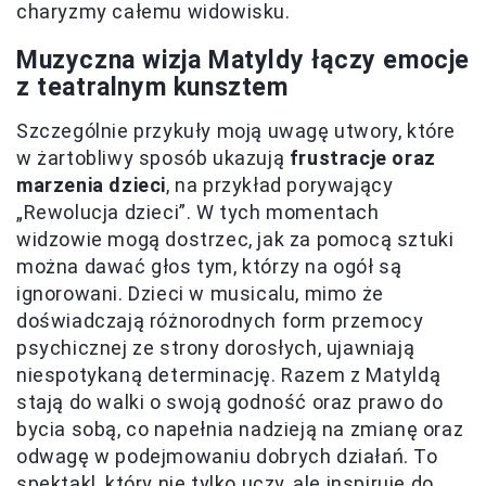
charyzmy całemu widowisku.
Muzyczna wizja Matyldy łączy emocje
z teatralnym kunsztem
Szczególnie przykuły moją uwagę utwory, które
w żartobliwy sposób ukazują
frustracje oraz
marzenia dzieci
, na przykład porywający
„Rewolucja dzieci”. W tych momentach
widzowie mogą dostrzec, jak za pomocą sztuki
można dawać głos tym, którzy na ogół są
ignorowani. Dzieci w musicalu, mimo że
doświadczają różnorodnych form przemocy
psychicznej ze strony dorosłych, ujawniają
niespotykaną determinację. Razem z Matyldą
stają do walki o swoją godność oraz prawo do
bycia sobą, co napełnia nadzieją na zmianę oraz
odwagę w podejmowaniu dobrych działań. To
spektakl, który nie tylko uczy, ale inspiruje do