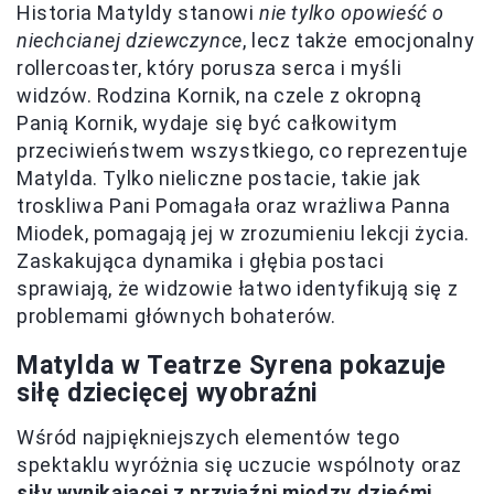
Historia Matyldy stanowi
nie tylko opowieść o
niechcianej dziewczynce
, lecz także emocjonalny
rollercoaster, który porusza serca i myśli
widzów. Rodzina Kornik, na czele z okropną
Panią Kornik, wydaje się być całkowitym
przeciwieństwem wszystkiego, co reprezentuje
Matylda. Tylko nieliczne postacie, takie jak
troskliwa Pani Pomagała oraz wrażliwa Panna
Miodek, pomagają jej w zrozumieniu lekcji życia.
Zaskakująca dynamika i głębia postaci
sprawiają, że widzowie łatwo identyfikują się z
problemami głównych bohaterów.
Matylda w Teatrze Syrena pokazuje
siłę dziecięcej wyobraźni
Wśród najpiękniejszych elementów tego
spektaklu wyróżnia się uczucie wspólnoty oraz
siły wynikającej z przyjaźni między dziećmi
.