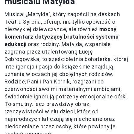
musicalu Matylda
Musical „Matylda”, który zagościł na deskach
Teatru Syrena, oferuje nie tylko opowieść o
niezwykłej dziewczynce, ale również
mocny
komentarz dotyczący brutalności systemu
edukacji
oraz rodziny. Matylda, wspaniale
zagrana przez utalentowaną Łucję
Dobrogowską, to sześcioletnia bohaterka, której
inteligencja i pasja do książek nie znajdują
uznania w oczach jej obojętnych rodziców.
Rodzice, Pani i Pan Kornik, rozgrzani do
czerwoności swoimi materialnymi ambicjami,
świadomie ignorują potrzeby emocjonalne córki.
To smutny, lecz prawdziwy obraz
rzeczywistości wielu dzieci, które od
najmłodszych lat czują się niechciane oraz
niedoceniane przez osoby, które powinny je
kochać i wspierać.