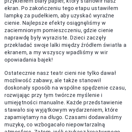
przykleiłem biały papier, który stanowił nasz
ekran. Po zakończeniu tego etapu ustawiłem
lampkę za pudełkiem, aby uzyskać wyraźne
cienie. Najlepsze efekty osiągnęliśmy w
zaciemnionym pomieszczeniu, gdzie cienie
naprawdę były wyraziste. Dzieci zaczęły
przekładać swoje lalki między źródłem światła a
ekranem, a my wszyscy wpadliśmy w wir
opowiadania bajek!
Ostatecznie nasz teatr cieni nie tylko dawał
możliwość zabawy, ale także stanowił
doskonały sposób na wspólne spędzenie czasu,
rozwijając przy tym twórcze myślenie i
umiejętności manualne. Każde przedstawienie
stawało się wyjątkowym wydarzeniem, które
zapamiętamy na długo. Czasami dodawaliśmy
muzykę, co wzbogacało niepowtarzalną
atmosferę. Zatem, jeśli szukasz kreatywnego