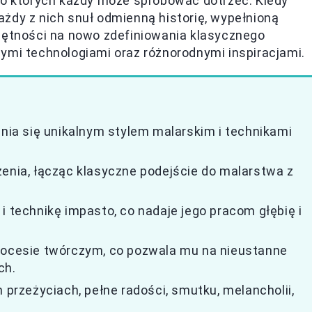
do których każdy może spróbować dotrzeć. Kiedy
żdy z nich snuł odmienną historię, wypełnioną
ejętności na nowo zdefiniowania klasycznego
ymi technologiami oraz różnorodnymi inspiracjami.
żnia się unikalnym stylem malarskim i technikami
zenia, łącząc klasyczne podejście do malarstwa z
i technikę impasto, co nadaje jego pracom głębię i
procesie twórczym, co pozwala mu na nieustanne
ch.
 przeżyciach, pełne radości, smutku, melancholii,