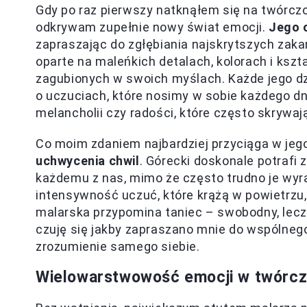
Gdy po raz pierwszy natknąłem się na twórcz
odkrywam zupełnie nowy świat emocji.
Jego o
zapraszając do zgłębiania najskrytszych zaka
oparte na maleńkich detalach, kolorach i kszt
zagubionych w swoich myślach. Każde jego dzi
o uczuciach, które nosimy w sobie każdego dni
melancholii czy radości, które często skrywa
Co moim zdaniem najbardziej przyciąga w jeg
uchwycenia chwil
. Górecki doskonale potrafi
każdemu z nas, mimo że często trudno je wyr
intensywność uczuć, które krążą w powietrzu
malarska przypomina taniec – swobodny, lecz 
czuję się jakby zapraszano mnie do wspólnego
zrozumienie samego siebie.
Wielowarstwowość emocji w twórcz