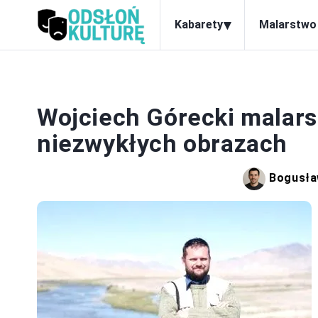
▾
Kabarety
Malarstwo
M
Wojciech Górecki malars
niezwykłych obrazach
Bogusła