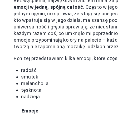
Bez wątpienia, największym atutem malarza 
emocji w jedną, spójną całość
. Często w jeg
jednym ujęciu, co sprawia, że stają się one je
kto wpatruje się w jego dzieła, ma szansę po
uniwersalność i głębia sprawiają, że nieustan
każdym razem coś, co umknęło mi poprzednio
emocje przypominają kolory na palecie – każd
tworzą niezapomnianą mozaikę ludzkich przeż
Poniżej przedstawiam kilka emocji, które czę
radość
smutek
melancholia
tęsknota
nadzieja
Emocje