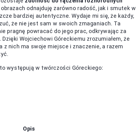
pozostaje
zdolność do łączenia różnorodnych
o obrazach odnajduję zarówno radość, jak i smutek w
szcze bardziej autentyczne. Wydaje mi się, że każdy,
czuć, że nie jest sam w swoich zmaganiach. Ta
nie pragnę powracać do jego prac, odkrywając za
. Dzięki Wojciechowi Góreckiemu zrozumiałem, że
a z nich ma swoje miejsce i znaczenie, a razem
yć.
sto występują w twórczości Góreckiego:
Opis