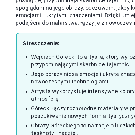
posługuje, przypominają skarbnice tajemnic, 
spoglądam na jego obrazy, odczuwam, jakby ka
emocjami i ukrytymi znaczeniami. Dzięki umi
podejścia do malarstwa, łączy je z nowoczesn
Streszczenie:
Wojciech Górecki to artysta, który wyró
przypominającymi skarbnice tajemnic.
Jego obrazy niosą emocje i ukryte znac
nowoczesnymi technologiami.
Artysta wykorzystuje intensywne kolory 
atmosferę.
Górecki łączy różnorodne materiały w 
poszukiwanie nowych form artystyczny
Obrazy Góreckiego to narracje o ludzkich
tęsknoty i nadziei.