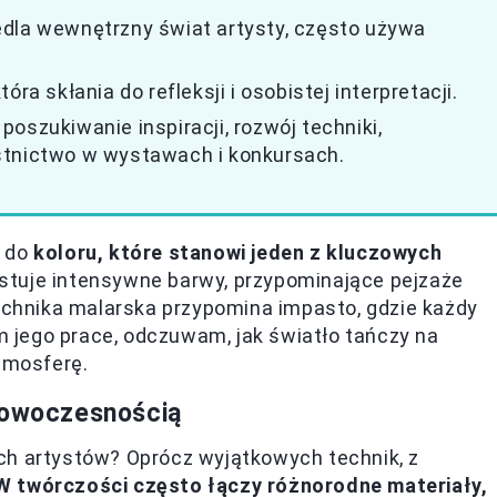
edla wewnętrzny świat artysty, często używa
ra skłania do refleksji i osobistej interpretacji.
oszukiwanie inspiracji, rozwój techniki,
stnictwo w wystawach i konkursach.
o do
koloru, które stanowi jeden z kluczowych
ystuje intensywne barwy, przypominające pejzaże
technika malarska przypomina impasto, gdzie każdy
am jego prace, odczuwam, jak światło tańczy na
atmosferę.
 nowoczesnością
ch artystów? Oprócz wyjątkowych technik, z
W twórczości często łączy różnorodne materiały,