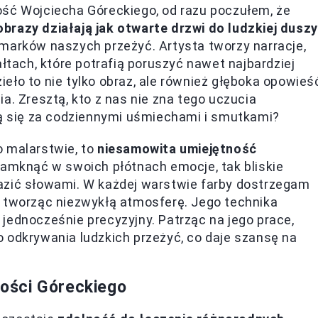
ość Wojciecha Góreckiego, od razu poczułem, że
brazy działają jak otwarte drzwi do ludzkiej duszy
marków naszych przeżyć. Artysta tworzy narracje,
ałtach, które potrafią poruszyć nawet najbardziej
eło to nie tylko obraz, ale również głęboka opowieś
a. Zresztą, kto z nas nie zna tego uczucia
ją się za codziennymi uśmiechami i smutkami?
o malarstwie, to
niesamowita umiejętność
 zamknąć w swoich płótnach emocje, tak bliskie
azić słowami. W każdej warstwie farby dostrzegam
, tworząc niezwykłą atmosferę. Jego technika
jednocześnie precyzyjny. Patrząc na jego prace,
 odkrywania ludzkich przeżyć, co daje szansę na
ości Góreckiego