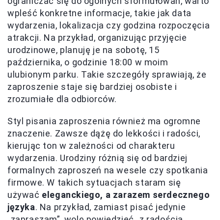
ograniczać się do ogólnych sformułowań, warto
wpleść konkretne informacje, takie jak data
wydarzenia, lokalizacja czy godzina rozpoczęcia
atrakcji. Na przykład, organizując przyjęcie
urodzinowe, planuję je na sobotę, 15
października, o godzinie 18:00 w moim
ulubionym parku. Takie szczegóły sprawiają, że
zaproszenie staje się bardziej osobiste i
zrozumiałe dla odbiorców.
Styl pisania zaproszenia również ma ogromne
znaczenie. Zawsze dążę do lekkości i radości,
kierując ton w zależności od charakteru
wydarzenia. Urodziny różnią się od bardziej
formalnych zaproszeń na wesele czy spotkania
firmowe. W takich sytuacjach staram się
używać
eleganckiego, a zarazem serdecznego
języka
. Na przykład, zamiast pisać jedynie
„zapraszam”, wolę powiedzieć „z radością