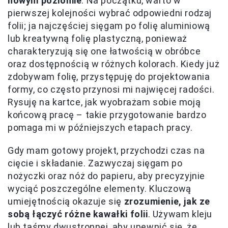
nowym poziomie
. Na początku, warto w
pierwszej kolejności wybrać odpowiedni rodzaj
folii; ja najczęściej sięgam po folię aluminiową
lub kreatywną folię plastyczną, ponieważ
charakteryzują się one łatwością w obróbce
oraz dostępnością w różnych kolorach. Kiedy już
zdobywam folię, przystępuję do projektowania
formy, co często przynosi mi najwięcej radości.
Rysuję na kartce, jak wyobrażam sobie moją
końcową pracę – takie przygotowanie bardzo
pomaga mi w późniejszych etapach pracy.
Gdy mam gotowy projekt, przychodzi czas na
cięcie i składanie. Zazwyczaj sięgam po
nożyczki oraz nóż do papieru, aby precyzyjnie
wyciąć poszczególne elementy. Kluczową
umiejętnością okazuje się
zrozumienie, jak ze
sobą łączyć różne kawałki folii
. Używam kleju
lub taśmy dwustronnej, aby upewnić się, że