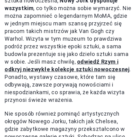
sztuka nowoczesna,
Nowy Jork dysponuje
wszystkim
, co tylko można sobie wymarzyć. Nie
można zapomnieć o legendarnym MoMA, gdzie
w jednym miejscu mam szansę przyjrzeć się
pracom takich mistrzów jak Van Gogh czy
Warhol. Wizyta w tym muzeum to prawdziwa
podróż przez wszystkie epoki sztuki, a sama
budowla prezentuje się jako dzieło sztuki sama
w sobie. Jeśli masz chwilę,
odwiedź Rzym i
odkryj niezwykłe kolekcje sztuki nowoczesnej
.
Ponadto, wystawy czasowe, które tam się
odbywają, zawsze porywają nowościami i
niespodziankami, co sprawia, że każda wizyta
przynosi świeże wrażenia.
Nie sposób również pominąć artystycznych
okręgów Nowego Jorku, takich jak Chelsea,
gdzie zabytkowe magazyny przekształcono w
nowoczesne galerie sztuki. Schodząc na ulicę,