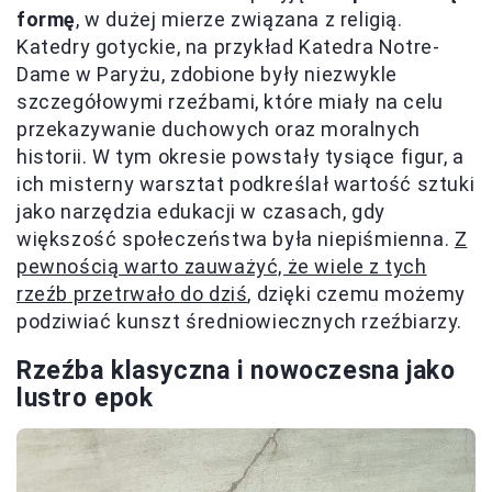
formę
, w dużej mierze związana z religią.
Katedry gotyckie, na przykład Katedra Notre-
Dame w Paryżu, zdobione były niezwykle
szczegółowymi rzeźbami, które miały na celu
przekazywanie duchowych oraz moralnych
historii. W tym okresie powstały tysiące figur, a
ich misterny warsztat podkreślał wartość sztuki
jako narzędzia edukacji w czasach, gdy
większość społeczeństwa była niepiśmienna.
Z
pewnością warto zauważyć, że wiele z tych
rzeźb przetrwało do dziś
, dzięki czemu możemy
podziwiać kunszt średniowiecznych rzeźbiarzy.
Rzeźba klasyczna i nowoczesna jako
lustro epok