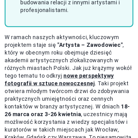
budowania relacji z innymi artystami i
profesjonalistami.
W ramach naszych aktywności, kluczowym
projektem staje się
"Artysta – Zawodowiec"
,
który w obecnym roku obejmuje dziesięć
akademii artystycznych zlokalizowanych w
różnych miastach Polski. Jak już krążymy wokół
tego tematu to odkryj
nowe perspektywy
fotografii w sztuce nowoczesnej
. Taki projekt
otwiera młodym twórcom drzwi do zdobywania
praktycznych umiejętności oraz cennych
kontaktów w branży artystycznej. W dniach
18-
26 marca oraz 3-26 kwietnia
, uczestnicy mają
możliwość korzystania z wiedzy specjalistów i
kuratorów w takich miejscach jak Wrocław,
Kraków, Gdańsk czy Warszawa. To niesamowita