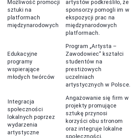
Możliwość promocji
artystów podkreśliło, że
sztuki na
sponsorzy pomogli im w
platformach
ekspozycji prac na
międzynarodowych
międzynarodowych
platformach.
Program „Artysta –
Edukacyjne
Zawodowiec” kształci
programy
studentów na
wspierające
prestiżowych
młodych twórców
uczelniach
artystycznych w Polsce.
Angażowanie się firm w
Integracja
projekty promujące
społeczności
sztukę przynosi
lokalnych poprzez
korzyści obu stronom
wydarzenia
oraz integruje lokalne
artystyczne
społeczności.