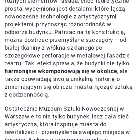
różnych elementów fasada, choć teoretycznie
prosta, wypełniona jest detalami, które łączą
nowoczesne technologie z artystycznymi
projektami, przynosząc różnorodność w
odbiorze budynku. Patrząc na tę konstrukcję,
można dostrzec przemyślane szczegóły – od
białej tkaniny z włókna szklanego po
szczegółowe perforacje w metalowej fasadzie
teatru. Taki efekt sprawia, że budynki nie tylko
harmonijnie wkomponowują się w okolice
, ale
także opowiadają swoją unikalną historię o
zmieniającym się obliczu miasta, łącząc sztukę
z codziennością.
Ostatecznie Muzeum Sztuki Nowoczesnej w
Warszawie to nie tylko budynek, lecz cała sieć
artystyczna, która inspiruje miasta do
rewitalizacji i przemyślenia swojego miejsca w
świecie. A skoro o tym mowa to odkryj