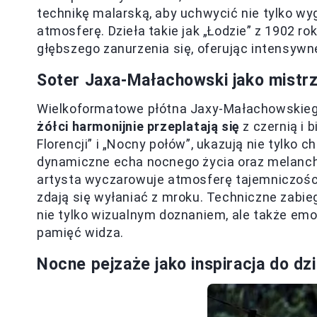
technikę malarską, aby uchwycić nie tylko wy
atmosferę. Dzieła takie jak „Łodzie” z 1902 ro
głębszego zanurzenia się, oferując intensywn
Soter Jaxa-Małachowski jako mistr
Wielkoformatowe płótna Jaxy-Małachowskiego
żółci harmonijnie przeplatają się
z czernią i b
Florencji” i „Nocny połów”, ukazują nie tylko 
dynamiczne echa nocnego życia oraz melanchol
artysta wyczarowuje atmosferę tajemniczości
zdają się wyłaniać z mroku. Techniczne zabiegi
nie tylko wizualnym doznaniem, ale także em
pamięć widza.
Nocne pejzaże jako inspiracja do dzi