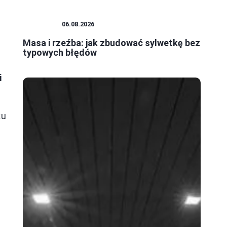
SZTUKA
06.08.2026
Masa i rzeźba: jak zbudować sylwetkę bez
typowych błędów
i
ku