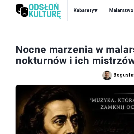
▾
Kabarety
Malarstwo
M
Nocne marzenia w malar
nokturnów i ich mistrzó
Bogusła