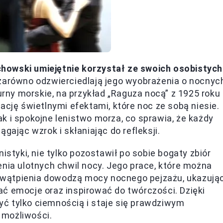
howski umiejętnie korzystał ze swoich osobistych
e zarówno odzwierciedlają jego wyobrażenia o nocnyc
turny morskie, na przykład „Raguza nocą” z 1925 roku
ację świetlnymi efektami, które noc ze sobą niesie.
k i spokojne lenistwo morza, co sprawia, że każdy
gając wzrok i skłaniając do refleksji.
istyki, nie tylko pozostawił po sobie bogaty zbiór
enia ulotnych chwil nocy. Jego prace, które można
ez wątpienia dowodzą mocy nocnego pejzażu, ukazując
ć emocje oraz inspirować do twórczości. Dzięki
ć tylko ciemnością i staje się prawdziwym
 możliwości.