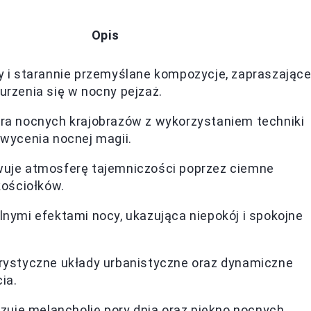
Opis
y i starannie przemyślane kompozycje, zapraszając
urzenia się w nocny pejzaż.
ra nocnych krajobrazów z wykorzystaniem techniki
hwycenia nocnej magii.
uje atmosferę tajemniczości poprzez ciemne
kościołków.
lnymi efektami nocy, ukazująca niepokój i spokojne
rystyczne układy urbanistyczne oraz dynamiczne
ia.
azuje melancholię pory dnia oraz piękno nocnych