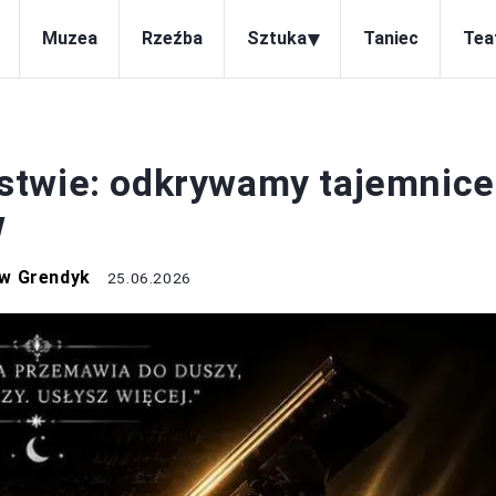
▾
Muzea
Rzeźba
Sztuka
Taniec
Tea
ALARSTWO
stwie: odkrywamy tajemnice
w
w Grendyk
25.06.2026