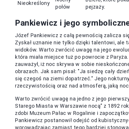
Nieokreślony
połów
pejzaży.
Pankiewicz i jego symboliczn
Józef Pankiewicz z całą pewnością zalicza s
Zyskał uznanie nie tylko dzięki talentowi, al
widoków. Warto zwrócić uwagę na jego ewolu
która miała miejsce tuż po powrocie z Paryża.
zauważył, iż noc skrywa w sobie nieskończone 
obrazach. Jak sam pisał: "Ja siedzę cały dzi
się czegoś na ziemi dopatrzeć." Jego nokturny
rzeczywistością oraz nad atmosferą, jaką noc
Warto zwrócić uwagę na jedno z jego pierwsz
Starego Miasta w Warszawie nocą” z 1892 roku.
zdobi Muzeum Pałac w Rogalinie i zapoczątk
Pankiewicz postanowił odejść od kubistyczny
wprowadzając zamiast tego bardziej stonowan