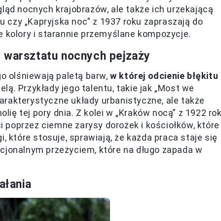
gląd nocnych krajobrazów, ale także ich urzekającą
ku czy „Kapryjska noc” z 1937 roku zapraszają do
e kolory i starannie przemyślane kompozycje.
z warsztatu nocnych pejzaży
 olśniewają paletą barw,
w której odcienie błękitu 
ielą. Przykłady jego talentu, takie jak „Most we
charakterystyczne układy urbanistyczne, ale także
ię tej pory dnia. Z kolei w „Kraków nocą” z 1922 ro
 poprzez ciemne zarysy dorożek i kościołków, które
, które stosuje, sprawiają, że każda praca staje się
ocjonalnym przeżyciem, które na długo zapada w
ałania