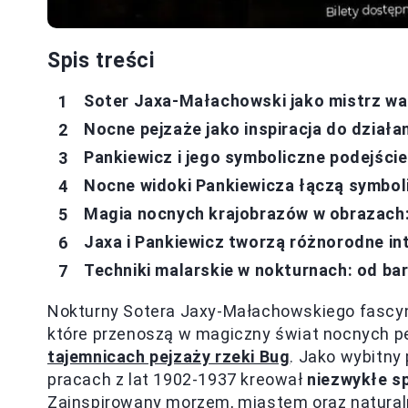
Spis treści
Soter Jaxa-Małachowski jako mistrz wa
Nocne pejzaże jako inspiracja do działa
Pankiewicz i jego symboliczne podejśc
Nocne widoki Pankiewicza łączą symbol
Magia nocnych krajobrazów w obrazach:
Jaxa i Pankiewicz tworzą różnorodne in
Techniki malarskie w nokturnach: od b
Nokturny Sotera Jaxy-Małachowskiego fascy
które przenoszą w magiczny świat nocnych p
tajemnicach pejzaży rzeki Bug
. Jako wybitny
pracach z lat 1902-1937 kreował
niezwykłe s
Zainspirowany morzem, miastem oraz natural