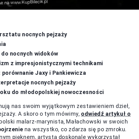
rsztatu nocnych pejzaży
nia
ie do nocnych widoków
izm z impresjonistycznymi technikami
 porównanie Jaxy i Pankiewicza
terpretacje nocnych pejzaży
aroku do młodopolskiej nowoczesności
nują nas swoim wyjątkowym zestawieniem dzieł,
ejzaży. A skoro o tym mówimy,
odwiedź artykuł o
 polski malarz-marynista, Małachowski w swoich
pojrzenie
na wszystko, co zdarza się po zmroku.
nym pięknem, artysta doskonale wykorzystał