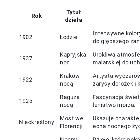
Tytuł
Rok
dzieła
Intensywne kolor
1902
Łodzie
do głębszego zan
Kapryjska
Urokliwa atmosfe
1937
noc
malarskiej do uc
Kraków
Artysta wyczarow
1922
nocą
zarysy dorożek i 
Raguza
Fascynacja świet
1925
nocą
lenistwo morza.
Most we
Ukazuje charakte
Nieokreślony
Florencji
echa nocnego życ
Nocny
Dzieło, które pok