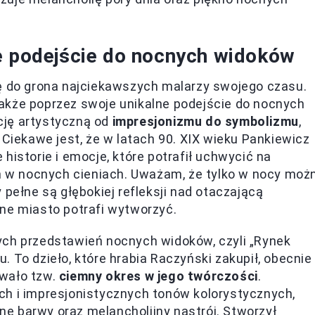
e podejście do nocnych widoków
ię do grona najciekawszych malarzy swojego czasu.
e także poprzez swoje unikalne podejście do nocnych
cję artystyczną od
impresjonizmu do symbolizmu
,
 Ciekawe jest, że w latach 90. XIX wieku Pankiewicz
historie i emocje, które potrafił uchwycić na
eń w nocnych cieniach. Uważam, że tylko w nocy moż
 pełne są głębokiej refleksji nad otaczającą
ne miasto potrafi wytworzyć.
ych przedstawień nocnych widoków, czyli „Rynek
 To dzieło, które hrabia Raczyński zakupił, obecnie
owało tzw.
ciemny okres w jego twórczości
.
ch i impresjonistycznych tonów kolorystycznych,
e barwy oraz melancholijny nastrój. Stworzył