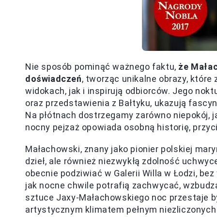
Nie sposób pominąć ważnego faktu,
że Małac
doświadczeń
, tworząc unikalne obrazy, któr
widokach, jak i inspirują odbiorców. Jego nok
oraz przedstawienia z Bałtyku, ukazują fascyn
Na płótnach dostrzegamy zarówno niepokój, ja
nocny pejzaż opowiada osobną historię, przycią
Małachowski, znany jako pionier polskiej maryn
dzieł, ale również niezwykłą zdolność uchwyc
obecnie podziwiać w Galerii Willa w Łodzi, b
jak nocne chwile potrafią zachwycać, wzbudza
sztuce Jaxy-Małachowskiego noc przestaje by
artystycznym klimatem pełnym niezliczonych