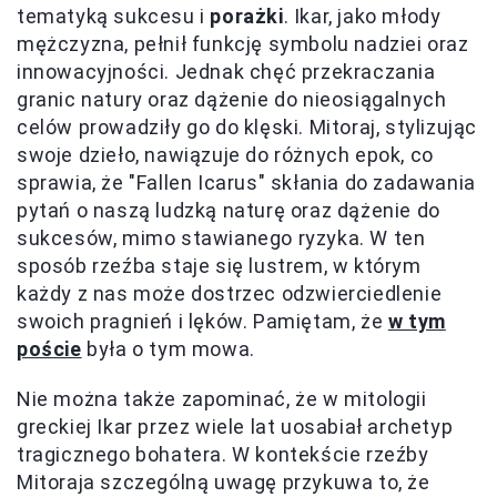
tematyką sukcesu i
porażki
. Ikar, jako młody
mężczyzna, pełnił funkcję symbolu nadziei oraz
innowacyjności. Jednak chęć przekraczania
granic natury oraz dążenie do nieosiągalnych
celów prowadziły go do klęski. Mitoraj, stylizując
swoje dzieło, nawiązuje do różnych epok, co
sprawia, że "Fallen Icarus" skłania do zadawania
pytań o naszą ludzką naturę oraz dążenie do
sukcesów, mimo stawianego ryzyka. W ten
sposób rzeźba staje się lustrem, w którym
każdy z nas może dostrzec odzwierciedlenie
swoich pragnień i lęków. Pamiętam, że
w tym
poście
była o tym mowa.
Nie można także zapominać, że w mitologii
greckiej Ikar przez wiele lat uosabiał archetyp
tragicznego bohatera. W kontekście rzeźby
Mitoraja szczególną uwagę przykuwa to, że