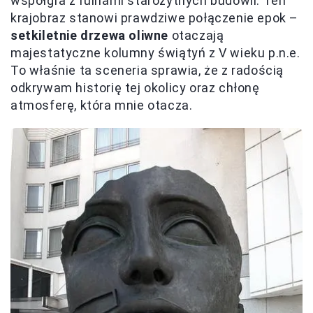
współgra z ruinami starożytnych budowli. Ten
krajobraz stanowi prawdziwe połączenie epok –
setkiletnie drzewa oliwne
otaczają
majestatyczne kolumny świątyń z V wieku p.n.e.
To właśnie ta sceneria sprawia, że z radością
odkrywam historię tej okolicy oraz chłonę
atmosferę, która mnie otacza.