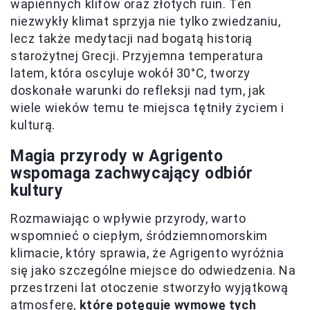
wapiennych klifów oraz złotych ruin. Ten
niezwykły klimat sprzyja nie tylko zwiedzaniu,
lecz także medytacji nad bogatą historią
starożytnej Grecji. Przyjemna temperatura
latem, która oscyluje wokół 30°C, tworzy
doskonałe warunki do refleksji nad tym, jak
wiele wieków temu te miejsca tętniły życiem i
kulturą.
Magia przyrody w Agrigento
wspomaga zachwycający odbiór
kultury
Rozmawiając o wpływie przyrody, warto
wspomnieć o ciepłym, śródziemnomorskim
klimacie, który sprawia, że Agrigento wyróżnia
się jako szczególne miejsce do odwiedzenia. Na
przestrzeni lat otoczenie stworzyło wyjątkową
atmosferę,
które potęguje wymowę tych