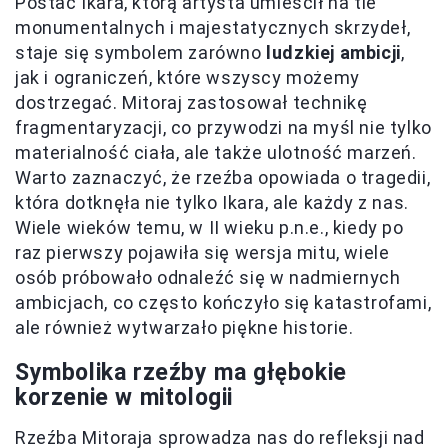
Postać Ikara, którą artysta umieścił na tle
monumentalnych i majestatycznych skrzydeł,
staje się symbolem zarówno
ludzkiej ambicji
,
jak i ograniczeń, które wszyscy możemy
dostrzegać. Mitoraj zastosował technikę
fragmentaryzacji, co przywodzi na myśl nie tylko
materialność ciała, ale także ulotność marzeń.
Warto zaznaczyć, że rzeźba opowiada o tragedii,
która dotknęła nie tylko Ikara, ale każdy z nas.
Wiele wieków temu, w II wieku p.n.e., kiedy po
raz pierwszy pojawiła się wersja mitu, wiele
osób próbowało odnaleźć się w nadmiernych
ambicjach, co często kończyło się katastrofami,
ale również wytwarzało piękne historie.
Symbolika rzeźby ma głębokie
korzenie w mitologii
Rzeźba Mitoraja sprowadza nas do refleksji nad