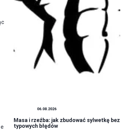
ąc
ą
SZTUKA
06.08.2026
Masa i rzeźba: jak zbudować sylwetkę bez
typowych błędów
we