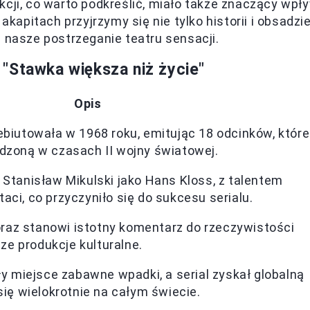
kcji, co warto podkreślić, miało także znaczący wpł
 akapitach przyjrzymy się nie tylko historii i obsadzie
 nasze postrzeganie teatru sensacji.
"Stawka większa niż życie"
Opis
biutowała w 1968 roku, emitując 18 odcinków, które
dzoną w czasach II wojny światowej.
Stanisław Mikulski jako Hans Kloss, z talentem
ci, co przyczyniło się do sukcesu serialu.
 oraz stanowi istotny komentarz do rzeczywistości
sze produkcje kulturalne.
ły miejsce zabawne wpadki, a serial zyskał globalną
się wielokrotnie na całym świecie.