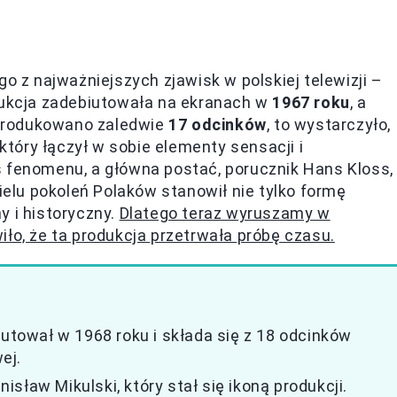
go z najważniejszych zjawisk w polskiej telewizji –
odukcja zadebiutowała na ekranach w
1967 roku
, a
produkowano zaledwie
17 odcinków
, to wystarczyło,
 który łączył w sobie elementy sensacji i
s fenomenu, a główna postać, porucznik Hans Kloss,
wielu pokoleń Polaków stanowił nie tylko formę
y i historyczny.
Dlatego teraz wyruszamy w
ło, że ta produkcja przetrwała próbę czasu.
iutował w 1968 roku i składa się z 18 odcinków
ej.
sław Mikulski, który stał się ikoną produkcji.