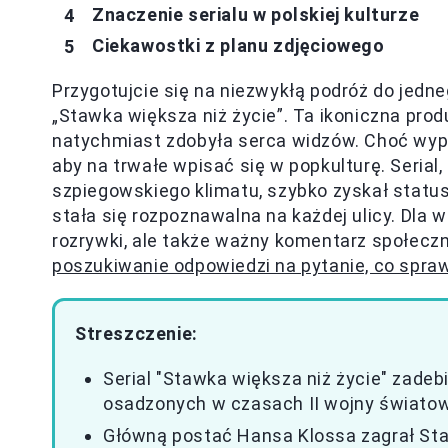
Znaczenie serialu w polskiej kulturze
Ciekawostki z planu zdjęciowego
Przygotujcie się na niezwykłą podróż do jedne
„Stawka większa niż życie”. Ta ikoniczna pr
natychmiast zdobyła serca widzów. Choć wy
aby na trwałe wpisać się w popkulturę. Serial,
szpiegowskiego klimatu, szybko zyskał statu
stała się rozpoznawalna na każdej ulicy. Dla 
rozrywki, ale także ważny komentarz społeczn
poszukiwanie odpowiedzi na pytanie, co sprawi
Streszczenie:
Serial "Stawka większa niż życie" zadeb
osadzonych w czasach II wojny światow
Główną postać Hansa Klossa zagrał Stani