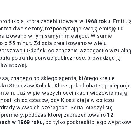
 produkcja, która zadebiutowała w
1968 roku
. Emituj
 przez dwa sezony, rozpoczynając swoją emisję
10
 zrealizowano w tym samym miesiącu. W sumie
oło 55 minut. Zdjęcia zrealizowano w wielu
 Warszawa i Gdańsk, co znacznie wzbogaciło wizualn
abuła potrafiła porwać publiczność, prowadząc ją
 światowej.
ssa, znanego polskiego agenta, którego kreuje
ko Stanisław Kolicki. Kloss, jako bohater, podejmuje
antem. Już w pierwszych odcinkach widzowie mają
enosi ich do czasów, gdy Kloss staje w obliczu
zdrady w swoich szeregach. Serial cieszył się
j premiery, podczas której zaprezentowano
12
ach w 1969 roku
, co tylko podkreśliło jego wyjątko