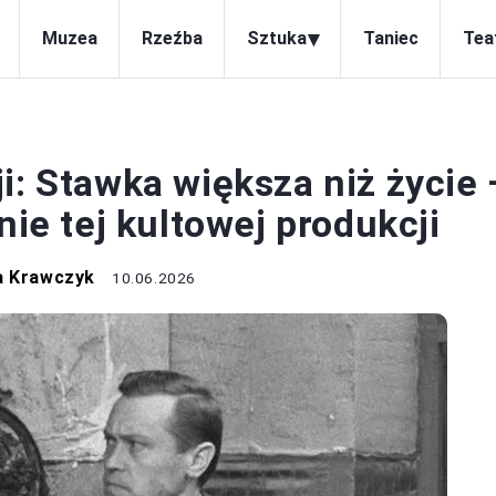
▾
Muzea
Rzeźba
Sztuka
Taniec
Tea
TEATR
i: Stawka większa niż życie 
nie tej kultowej produkcji
a Krawczyk
10.06.2026