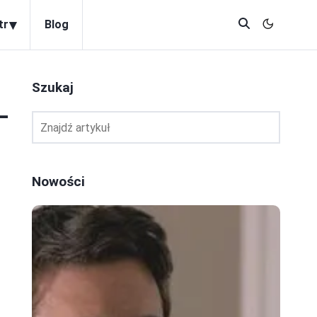
▾
tr
Blog
Szukaj
–
Nowości