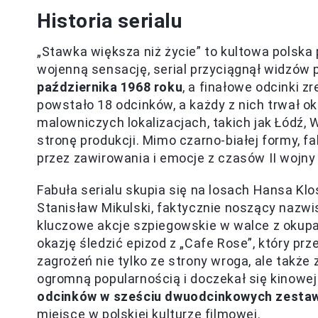
Historia serialu
„Stawka większa niż życie” to kultowa polska
wojenną sensację, serial przyciągnął widzów
października 1968 roku
, a finałowe odcinki
powstało 18 odcinków, a każdy z nich trwał ok
malowniczych lokalizacjach, takich jak Łódź,
stronę produkcji. Mimo czarno-białej formy, f
przez zawirowania i emocje z czasów II wojny
Fabuła serialu skupia się na losach Hansa Klo
Stanisław Mikulski, faktycznie noszący nazwis
kluczowe akcje szpiegowskie w walce z okup
okazję śledzić epizod z „Cafe Rose”, który prz
zagrożeń nie tylko ze strony wroga, ale także 
ogromną popularnością i doczekał się kinowe
odcinków w sześciu dwuodcinkowych zestaw
miejsce w polskiej kulturze filmowej.