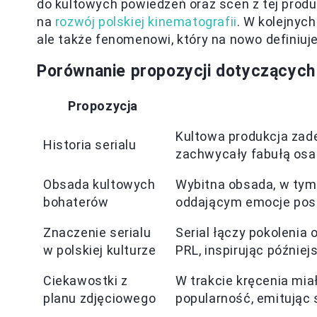
do kultowych powiedzeń oraz scen z tej produ
na
rozwój polskiej kinematografii
. W kolejnych
ale także fenomenowi, który na nowo definiuje
Porównanie propozycji dotyczących 
Propozycja
Kultowa produkcja zade
Historia serialu
zachwycały fabułą osa
Obsada kultowych
Wybitna obsada, w tym 
bohaterów
oddającym emocje posta
Znaczenie serialu
Serial łączy pokolenia
w polskiej kulturze
PRL, inspirując później
Ciekawostki z
W trakcie kręcenia mia
planu zdjęciowego
popularność, emitując 